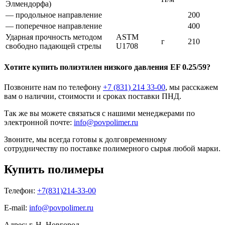
Элмендорфа)
— продольное направление
200
— поперечное направление
400
Ударная прочность методом
ASTM
г
210
свободно падающей стрелы
U1708
Хотите
купить полиэтилен низкого давления
EF 0.25/59?
Позвоните нам по телефону
+7 (831) 214 33-00
, мы расскажем
вам о наличии, стоимости и сроках поставки ПНД.
Так же вы можете связаться с нашими менеджерами по
электронной почте:
info@povpolimer.ru
Звоните, мы всегда готовы к долговременному
сотрудничеству по поставке полимерного сырья любой марки.
Купить полимеры
Телефон:
+7(831)214-33-00
E-mail:
info@povpolimer.ru
Адрес: г. Н. Новгород,