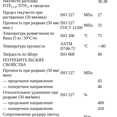
текучести расплава
30-38
ПТР
/ ПТР
, в пределах
21.6
5
Предел текучести при
ISO 527
МПа
27
растяжении (50 мм/мин)
Прочность при разрыве (50 мм/
ISO 527
МПа
35
мин.)
ГОСТ 11260
Температура размягчения по
ISO 306
°C
75
Вика (5 кг; 50°C/ч)
ASTM
Температура хрупкости
°C
<-80
D746-72
Твердость по Шору
ISO 868
60
ПОТРЕБИТЕЛЬСКИЕ
СВОЙСТВА
Прочность при разрыве (50 мм/
ISO 527
МПа
мин)
— продольное направление
45
— поперечное направление
40
Относительное удлинение при
ISO 527
%
разрыве (50 мм/мин)
— продольное направление
400
— поперечное направление
450
Сопротивление раздиру (метод
Н/м