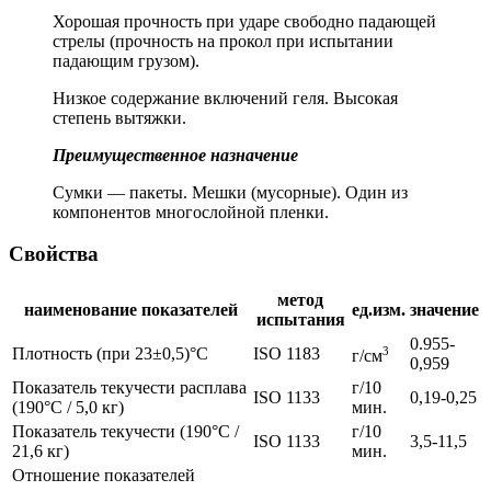
Хорошая прочность при ударе свободно падающей
стрелы (прочность на прокол при испытании
падающим грузом).
Низкое содержание включений геля. Высокая
степень вытяжки.
Преимущественное назначение
Сумки — пакеты. Мешки (мусорные). Один из
компонентов многослойной пленки.
Свойства
метод
наименование показателей
ед.изм.
значение
испытания
0.955-
Плотность (при 23±0,5)°C
ISO 1183
3
г/см
0,959
Показатель текучести расплава
г/10
ISO 1133
0,19-0,25
(190°C / 5,0 кг)
мин.
Показатель текучести (190°C /
г/10
ISO 1133
3,5-11,5
21,6 кг)
мин.
Отношение показателей