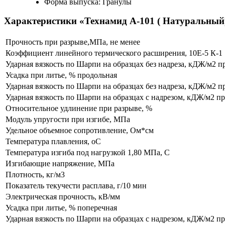
Форма выпуска: Гранулы
Характеристики «Технамид А-101 ( Натуральн
Прочность при разрыве,МПа, не менее
Коэффициент линейного термического расширения, 10Е-5 К-1
Ударная вязкость по Шарпи на образцах без надреза, кДЖ/м2 
Усадка при литье, % продольная
Ударная вязкость по Шарпи на образцах без надреза, кДЖ/м2 п
Ударная вязкость по Шарпи на образцах с надрезом, кДЖ/м2 п
Относительное удлинение при разрыве, %
Модуль упругости при изгибе, МПа
Удельное объемное сопротивление, Ом*см
Температура плавления, оС
Температура изгиба под нагрузкой 1,80 МПа, С
Изгибающие напряжение, МПа
Плотность, кг/м3
Показатель текучести расплава, г/10 мин
Электрическая прочность, кВ/мм
Усадка при литье, % поперечная
Ударная вязкость по Шарпи на образцах с надрезом, кДЖ/м2 п