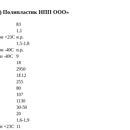
ый) Полипластик НПП ООО»
83
1,1
при +23С
н.р.
1,5-1,8
ри -40С
н.р.
ри -40С
9
18
2950
1E12
255
80
107
1130
30-50
20
1,6-1,9
ри +23С
11