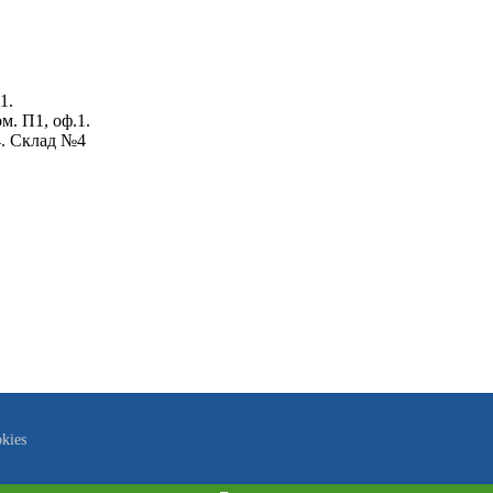
1.
ом. П1, оф.1.
4. Склад №4
kies