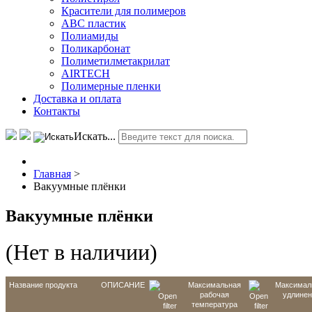
Красители для полимеров
АВС пластик
Полиамиды
Поликарбонат
Полиметилметакрилат
AIRTECH
Полимерные пленки
Доставка и оплата
Контакты
Искать...
Главная
>
Вакуумные плёнки
Вакуумные плёнки
(Нет в наличии)
Название продукта
ОПИСАНИЕ
Максимальная
Максимал
рабочая
удлинен
температура