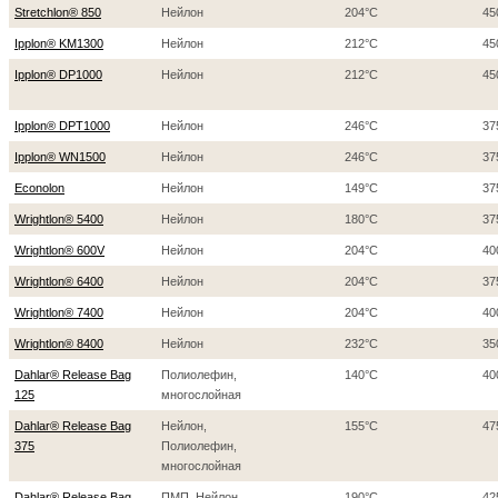
Stretchlon® 850
Нейлон
204°C
45
Ipplon® KM1300
Нейлон
212°C
45
Ipplon® DP1000
Нейлон
212°C
45
Ipplon® DPT1000
Нейлон
246°C
37
Ipplon® WN1500
Нейлон
246°C
37
Econolon
Нейлон
149°C
37
Wrightlon® 5400
Нейлон
180°C
37
Wrightlon® 600V
Нейлон
204°C
40
Wrightlon® 6400
Нейлон
204°C
37
Wrightlon® 7400
Нейлон
204°C
40
Wrightlon® 8400
Нейлон
232°C
35
Dahlar® Release Bag
Полиолефин,
140°C
40
125
многослойная
Dahlar® Release Bag
Нейлон,
155°C
47
375
Полиолефин,
многослойная
Dahlar® Release Bag
ПМП, Нейлон,
190°C
42