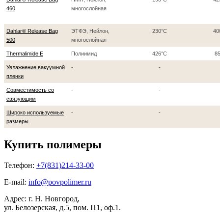
460
многослойная
Dahlar® Release Bag
ЭТФЭ, Нейлон,
230°C
40
500
многослойная
Thermalimide E
Полиимид
426°C
8
Увлажнение вакуумной
-
-
пленки
Совместимость со
-
-
связующим
Широко используемые
-
-
размеры
Купить полимеры
Телефон:
+7(831)214-33-00
E-mail:
info@povpolimer.ru
Адрес: г. Н. Новгород,
ул. Белозерская, д.5, пом. П1, оф.1.