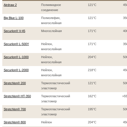
Airdraw 2
Полиимидное
121°C
45
соединение
Big Blue L-100
Полиолефин,
121°C
35
многослойная
Securlon® V-45
Mногослойная
171°C
40
Securlon® L-500Y
Нейлон,
171°C
35
многослойная
Securlon® L-1000
Нейлон,
204°C
50
многослойная
Securlon® L-2000
Нейлон,
218°C
45
многослойная
Stretchlon® 200
Термопластический
121°C
50
эластомер
Stretchlon® HT-350
Термопластический
162°C
>5
эластомер
Stretchlon® 700
Термопластический
195°C
50
эластомер
Stretchlon® 800
Нейлон
204°C
45