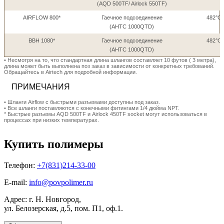
(AQD 500TF/ Airlock 550TF)
AIRFLOW 800*
Гаечное подсоединение
482°C 
(AHTC 1000QTD)
BBH 1080*
Гаечное подсоединение
482°C 
(AHTC 1000QTD)
• Несмотря на то, что стандартная длина шлангов составляет 10 футов ( 3 метра),
длина может быть выполнена поз заказ в зависимости от конкретных требований.
Обращайтесь в Airtech для подробной информации.
ПРИМЕЧАНИЯ
• Шланги Airflow с быстрыми разъемами доступны под заказ.
• Все шланги поставляются с конечными фитингами 1/4 дюйма NPT.
* Быстрые разъемы AQD 500TF и Airlock 450TF socket могут использоваться в
процессах при низких температурах.
Купить полимеры
Телефон:
+7(831)214-33-00
E-mail:
info@povpolimer.ru
Адрес: г. Н. Новгород,
ул. Белозерская, д.5, пом. П1, оф.1.