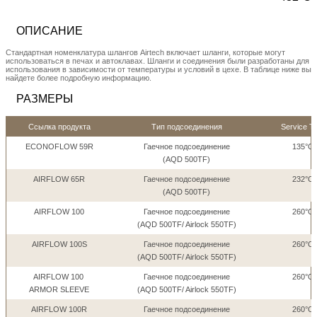
ОПИСАНИЕ
Стандартная номенклатура шлангов Airtech включает шланги, которые могут
использоваться в печах и автоклавах. Шланги и соединения были разработаны для
использования в зависимости от температуры и условий в цехе. В таблице ниже вы
найдете более подробную информацию.
РАЗМЕРЫ
Ссылка продукта
Тип подсоединения
Service T
ECONOFLOW 59R
Гаечное подсоединение
135°C 
(AQD 500TF)
AIRFLOW 65R
Гаечное подсоединение
232°C 
(AQD 500TF)
AIRFLOW 100
Гаечное подсоединение
260°C 
(AQD 500TF/ Airlock 550TF)
AIRFLOW 100S
Гаечное подсоединение
260°C 
(AQD 500TF/ Airlock 550TF)
AIRFLOW 100
Гаечное подсоединение
260°C 
ARMOR SLEEVE
(AQD 500TF/ Airlock 550TF)
AIRFLOW 100R
Гаечное подсоединение
260°C 