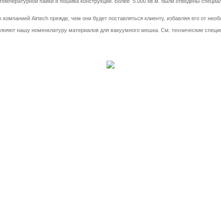
температурной пайки и пошива конструкций. Более 5.000 кв.м. были отведены специ
компанией Airtech прежде, чем они будет поставляться клиенту, избавляя его от не
олняют нашу номенклатуру материалов для вакуумного мешка. См. технические специф