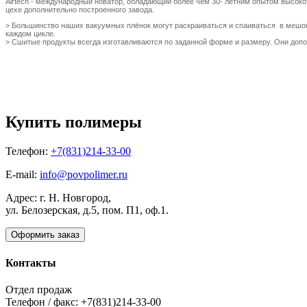
Airtech - международный новатор, обладающий более чем 30- летним опытом высоко
цехе дополнительно построенного завода.
> Большинство наших вакуумных плёнок могут раскраиваться и спаиваться в мешок 
каждом цикле.
> Сшитые продукты всегда изготавливаются по заданной форме и размеру. Они доп
Купить полимеры
Телефон:
+7(831)214-33-00
E-mail:
info@povpolimer.ru
Адрес: г. Н. Новгород,
ул. Белозерская, д.5, пом. П1, оф.1.
Оформить заказ
Контакты
Отдел продаж
Телефон / факс: +7(831)214-33-00