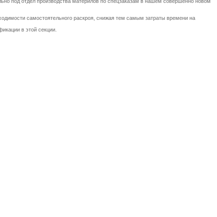
ально под отдел производства материлов по спецзаказам в нашем совершенно новом
обходимости самостоятельного раскроя, снижая тем самым затраты времени на
икации в этой секции.