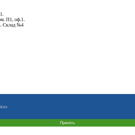
1.
ом. П1, оф.1.
4. Склад №4
kies
Принять