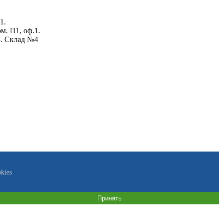
1.
ом. П1, оф.1.
4. Склад №4
kies
Принять