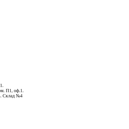
1.
ом. П1, оф.1.
4. Склад №4