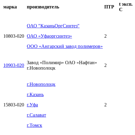
t эксп.
марка
производитель
ПТР
С
ОАО "КазаньОргСинтез"
10803-020
ОАО «Уфаоргсинтез»
2
ООО «Ангарский завод полимеров»
Завод «Полимир» ОАО «Нафтан»
10903-020
2
г.Новополоцк
г.Новополоцк
г.Казань
15803-020
г.Уфа
2
г.Салават
г.Томск