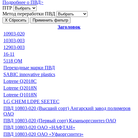
Подробнее о ПВД>
ПТР
Метод переработки ПВД
Х
Сбросить
Применить фильтр
Заголовок
10903-020
10303-003
12903-003
16-11
5118 QM
Переходные марки ПВД
SABIC innovative plastics
Lotrene Q2018C
Lotrene Q2018N
Lotrene Q1018N
LG CHEM LDPE SEETEC
ПВД 10803-020 (Высший сорт) Ангарский завод полимеров
ОАО
ПВД 10803-020 (Первый сорт) Казаньоргсинтез ОАО
ПВД 10803-020 ОАО «НАФТАН»
ПВД 10803-020 ОАО «Уфаоргсинтез»