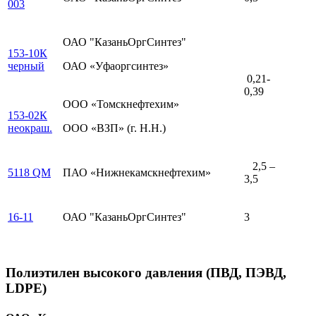
003
ОАО "КазаньОргСинтез"
153-10К
черный
ОАО «Уфаоргсинтез»
0,21-
0,39
ООО «Томскнефтехим»
153-02К
неокраш.
ООО «ВЗП» (г. Н.Н.)
2,5 –
5118 QM
ПАО «Нижнекамскнефтехим»
3,5
16-11
ОАО "КазаньОргСинтез"
3
Полиэтилен высокого давления (ПВД, ПЭВД,
LDPE)