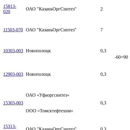
15813-
ОАО "КазаньОргСинтез"
2
020
11503-070
ОАО "КазаньОргСинтез"
7
10303-003
Новополоцк
0,3
-60+90
12903-003
Новополоцк
0,3
ОАО «Уфаоргсинтез»
15303-003
0,3
ООО «Томсктефтехим»
15313-
ОАО "КазаньОргСинтез"
0,3