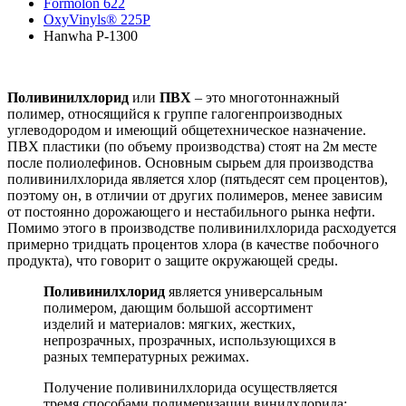
Formolon 622
OxyVinyls® 225P
Hanwha P-1300
Поливинилхлорид
или
ПВХ
– это многотоннажный
полимер, относящийся к группе галогенпроизводных
углеводородом и имеющий общетехническое назначение.
ПВХ пластики (по объему производства) стоят на 2м месте
после полиолефинов. Основным сырьем для производства
поливинилхлорида является хлор (пятьдесят сем процентов),
поэтому он, в отличии от других полимеров, менее зависим
от постоянно дорожающего и нестабильного рынка нефти.
Помимо этого в производстве поливинилхлорида расходуется
примерно тридцать процентов хлора (в качестве побочного
продукта), что говорит о защите окружающей среды.
Поливинилхлорид
является универсальным
полимером, дающим большой ассортимент
изделий и материалов: мягких, жестких,
непрозрачных, прозрачных, использующихся в
разных температурных режимах.
Получение поливинилхлорида осуществляется
тремя способами полимеризации винилхлорида: