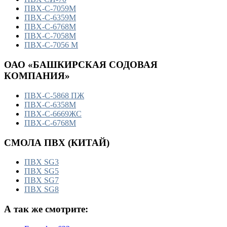
ПВХ-С-7059М
ПВХ-С-6359М
ПВХ-С-6768М
ПВХ-С-7058М
ПВХ-С-7056 М
ОАО «БАШКИРСКАЯ СОДОВАЯ
КОМПАНИЯ»
ПВХ-С-5868 ПЖ
ПВХ-С-6358М
ПВХ-С-6669ЖС
ПВХ-С-6768М
СМОЛА ПВХ (КИТАЙ)
ПВХ SG3
ПВХ SG5
ПВХ SG7
ПВХ SG8
А так же смотрите: