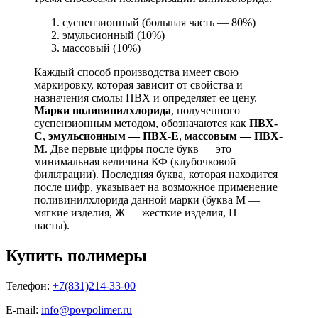
суспензионный (большая часть — 80%)
эмульсионный (10%)
массовый (10%)
Каждый способ производства имеет свою
маркировку, которая зависит от свойства и
назначения смолы ПВХ и определяет ее цену.
Марки поливинилхлорида
, полученного
суспензионным методом, обозначаются как
ПВХ-
С
,
эмульсионным — ПВХ-Е
,
массовым — ПВХ-
М
. Две первые цифры после букв — это
минимальная величина КФ (клубочковой
фильтрации). Последняя буква, которая находится
после цифр, указывает на возможное применение
поливинилхлорида данной марки (буква М —
мягкие изделия, Ж — жесткие изделия, П —
пасты).
Купить полимеры
Телефон:
+7(831)214-33-00
E-mail:
info@povpolimer.ru