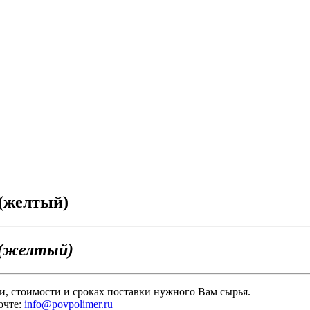
(желтый)
 (желтый)
и, стоимости и сроках поставки нужного Вам сырья.
очте:
info@povpolimer.ru