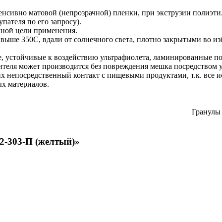
енсивно матовой (непрозрачной) пленки, при экструзии полиэт
пателя по его запросу).
чной цели применения.
 выше 350С, вдали от солнечного света, плотно закрытыми во и
, устойчивые к воздействию ультрафиолета, ламинированные п
теля может производится без повреждения мешка посредством у
х непосредственный контакт с пищевыми продуктами, т.к. все 
ых материалов.
Гранулы
2-303-П (желтый)»