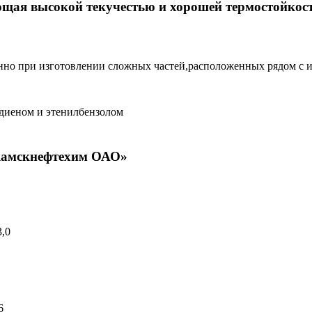
ющая высокой текучестью и хорошей термостойкост
но при изготовлении сложных частей,расположенных рядом с ис
-диеном и этенилбензолом
камскнефтехим ОАО»
3,0
6