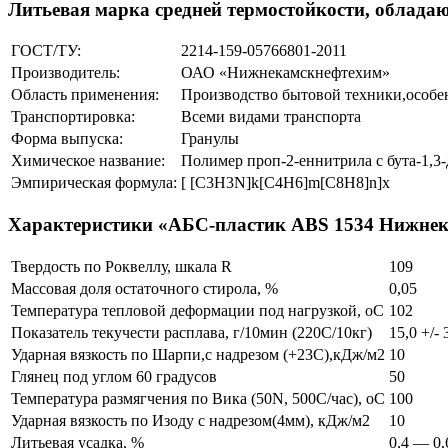
Литьевая марка средней термостойкости, облада
ГОСТ/ТУ:
2214-159-05766801-2011
Производитель:
ОАО «Нижнекамскнефтехим»
Область применения:
Производство бытовой техники,особен
Транспортировка:
Всеми видами транспорта
Форма выпуска:
Гранулы
Химическое название:
Полимер проп-2-еннитрила с бута-1,3
Эмпирическая формула:
[ [С3Н3N]k[С4Н6]m[С8Н8]n]x
Характеристики «АБС-пластик ABS 1534 Нижне
Твердость по Роквеллу, шкала R
109
Массовая доля остаточного стирола, %
0,05
Температура тепловой деформации под нагрузкой, оС
102
Показатель текучести расплава, г/10мин (220С/10кг)
15,0 +/- 
Ударная вязкость по Шарпи,с надрезом (+23С),кДж/м2
10
Глянец под углом 60 градусов
50
Температура размягчения по Вика (50N, 500С/час), оС
100
Ударная вязкость по Изоду с надрезом(4мм), кДж/м2
10
Литьевая усадка, %
0,4 — 0,