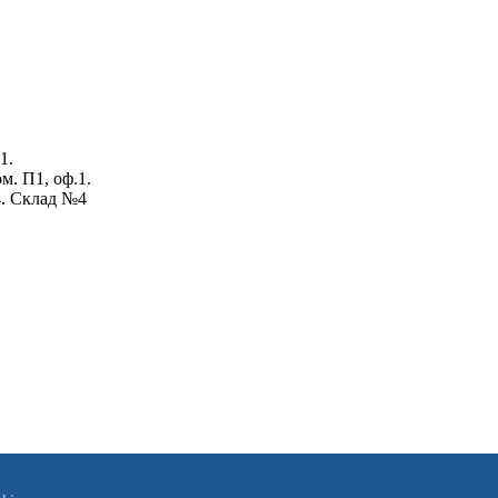
1.
ом. П1, оф.1.
4. Склад №4