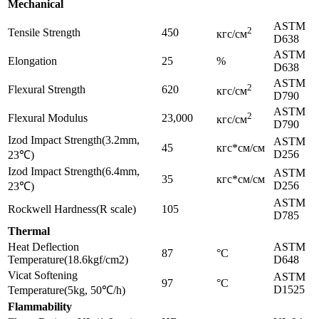
Mechanical
ASTM
2
Tensile Strength
450
кгс/см
D638
ASTM
Elongation
25
%
D638
ASTM
2
Flexural Strength
620
кгс/см
D790
ASTM
2
Flexural Modulus
23,000
кгс/см
D790
Izod Impact Strength(3.2mm,
ASTM
45
кгс*см/см
D256
23℃)
Izod Impact Strength(6.4mm,
ASTM
35
кгс*см/см
D256
23℃)
ASTM
Rockwell Hardness(R scale)
105
D785
Thermal
Heat Deflection
ASTM
87
°C
Temperature(18.6kgf/cm2)
D648
Vicat Softening
ASTM
97
°C
D1525
Temperature(5kg, 50℃/h)
Flammability