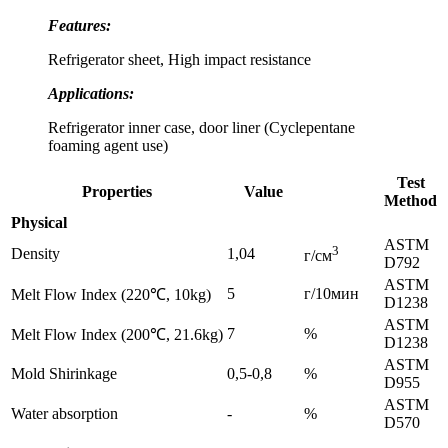
Features:
Refrigerator sheet, High impact resistance
Applications:
Refrigerator inner case, door liner (Cyclepentane
foaming agent use)
Test
Properties
Value
Method
Physical
ASTM
3
Density
1,04
г/см
D792
ASTM
5
г/10мин
Melt Flow Index (220℃, 10kg)
D1238
ASTM
7
%
Melt Flow Index (200℃, 21.6kg)
D1238
ASTM
Mold Shirinkage
0,5-0,8
%
D955
ASTM
Water absorption
-
%
D570