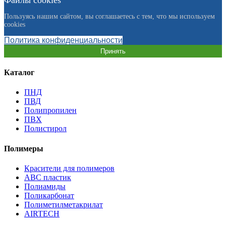
Пользуясь нашим сайтом, вы соглашаетесь с тем, что мы используем
cookies
Политика конфиденциальности
Принять
Каталог
ПНД
ПВД
Полипропилен
ПВХ
Полистирол
Полимеры
Красители для полимеров
АВС пластик
Полиамиды
Поликарбонат
Полиметилметакрилат
AIRTECH