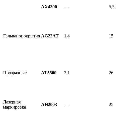
AX4300
—
5,5
Гальванопокрытия
AG22AT
1,4
15
Прозрачные
AT5500
2,1
26
Лазерная
AH2003
—
25
маркировка