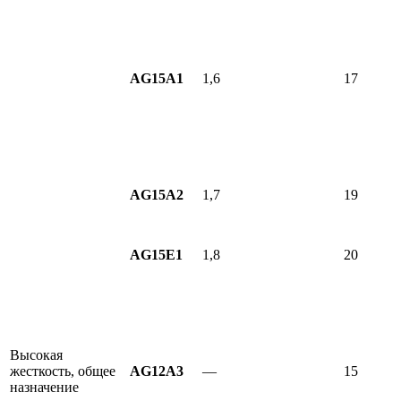
AG15A1
1,6
17
AG15A2
1,7
19
AG15E1
1,8
20
Высокая
жесткость, общее
AG12A3
—
15
назначение