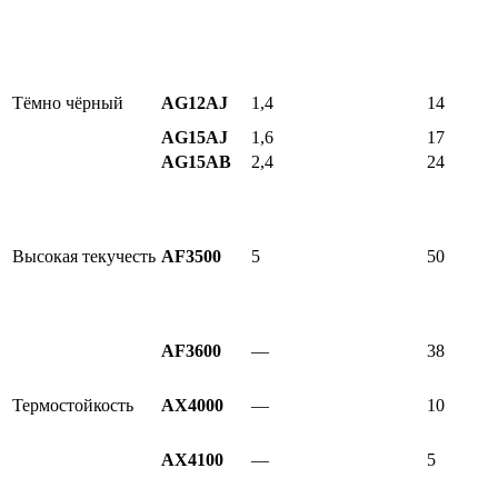
Тёмно чёрный
AG12AJ
1,4
14
AG15AJ
1,6
17
AG15AB
2,4
24
Высокая текучесть
AF3500
5
50
AF3600
—
38
Термостойкость
AX4000
—
10
AX4100
—
5