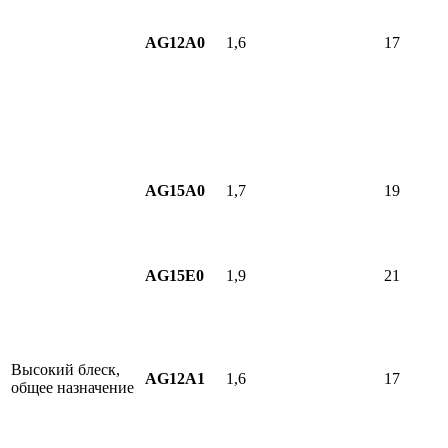
AG12A0
1,6
17
AG15A0
1,7
19
AG15E0
1,9
21
Высокий блеск,
AG12A1
1,6
17
общее назначение