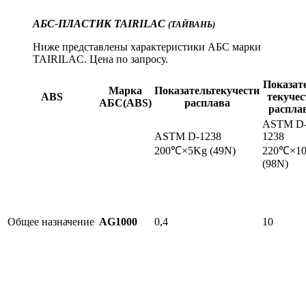
АБС-ПЛАСТИК TAIRILAC
(ТАЙВАНЬ)
Ниже представлены характеристики АБС марки
TAIRILAC. Цена по запросу.
Показат
Марка
Показательтекучести
ABS
текучес
АБС(ABS)
расплава
распла
ASTM D
ASTM D-1238
1238
200℃×5Kg (49N)
220℃×1
(98N)
Общее назначение
AG1000
0,4
10