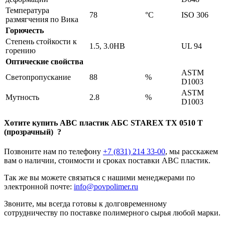
Температура
78
°C
ISO 306
размягчения по Вика
Горючесть
Степень стойкости к
1.5, 3.0HB
UL 94
горению
Оптические свойства
ASTM
Светопропускание
88
%
D1003
ASTM
Мутность
2.8
%
D1003
Хотите
купить ABC пластик
АБС STAREX TX 0510 Т
(прозрачный) ?
Позвоните нам по телефону
+7 (831) 214 33-00
, мы расскажем
вам о наличии, стоимости и сроках поставки ABC пластик.
Так же вы можете связаться с нашими менеджерами по
электронной почте:
info@povpolimer.ru
Звоните, мы всегда готовы к долговременному
сотрудничеству по поставке полимерного сырья любой марки.