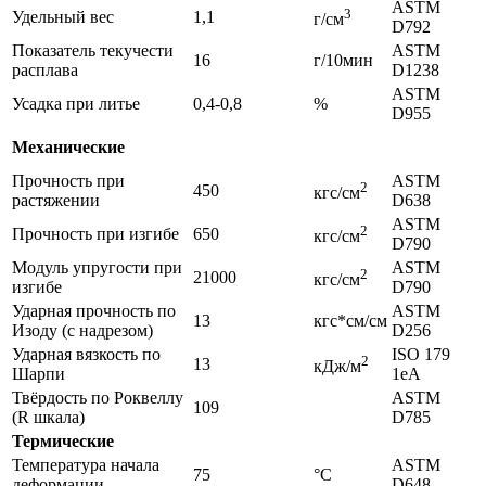
ASTM
3
Удельный вес
1,1
г/см
D792
Показатель текучести
ASTM
16
г/10мин
расплава
D1238
ASTM
Усадка при литье
0,4-0,8
%
D955
Механические
Прочность при
ASTM
2
450
кгс/см
растяжении
D638
ASTM
2
Прочность при изгибе
650
кгс/см
D790
Модуль упругости при
ASTM
2
21000
кгс/см
изгибе
D790
Ударная прочность по
ASTM
13
кгс*см/см
Изоду (с надрезом)
D256
Ударная вязкость по
ISO 179
2
13
кДж/м
Шарпи
1еА
Твёрдость по Роквеллу
ASTM
109
(R шкала)
D785
Термические
Температура начала
ASTM
75
°C
деформации
D648