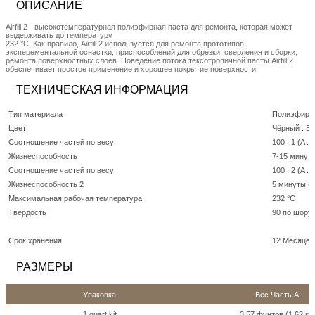
ОПИСАНИЕ
Airfill 2 - высокотемпературная полиэфирная паста для ремонта, которая может
выдерживать до температуру
232 °C. Как правило, Airfill 2 используется для ремонта прототипов,
эксперементальной оснастки, приспособлений для обрезки, сверления и сборки,
ремонта поверхностных слоёв. Поведение потока тексотропичной пасты Airfill 2
обеспечивает простое применение и хорошее покрытие поверхности.
ТЕХНИЧЕСКАЯ ИНФОРМАЦИЯ
Тип материала
Полиэфир
Цвет
Чёрный : Бе
Соотношение частей по весу
100 : 1 (A : 
Жизнеспособность
7-15 минуты
Соотношение частей по весу
100 : 2 (A : 
Жизнеспособность 2
5 минуты (1
Максимальная рабочая температура
232 °C
Твёрдость
90 по шору
Срок хранения
12 Месяцев
РАЗМЕРЫ
Упаковка
Вес Часть A
1 quart kit
3,57 фунтов (1,62 кг)