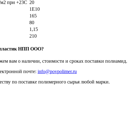
/м2 при +23С
20
1Е10
165
80
1,15
210
пластик НПП ООО?
ажем вам о наличии, стоимости и сроках поставки полиамид.
лектронной почте:
info@povpolimer.ru
еству по поставке полимерного сырья любой марки.