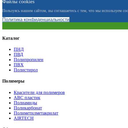
Файлы cookies
Пользуясь нашим сайтом, вы соглашаетесь с тем, что мы используем coo
Политика конфиденциальности
Каталог
ПНД
ПВД
Полипропилен
ПВХ
Полистирол
Полимеры
Красители для полимеров
АВС пластик
Полиамиды
Поликарбонат
Полиметилметакрилат
AIRTECH