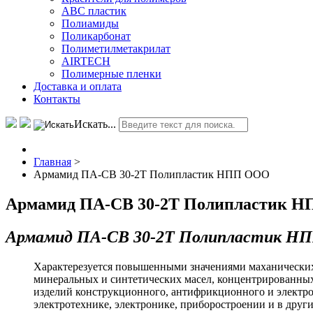
АВС пластик
Полиамиды
Поликарбонат
Полиметилметакрилат
AIRTECH
Полимерные пленки
Доставка и оплата
Контакты
Искать...
Главная
>
Армамид ПА-СВ 30-2Т Полипластик НПП ООО
Армамид ПА-СВ 30-2Т Полипластик 
Армамид ПА-СВ 30-2Т Полипластик Н
Характерезуется повышенными значениями маханических и 
минеральных и синтетических масел, концентрированных 
изделий конструкционного, антифрикционного и электро
электротехнике, электронике, приборостроении и в други