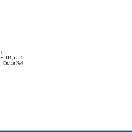
1.
ом. П1, оф.1.
4. Склад №4