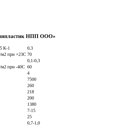
олипластик НПП ООО»
5 К-1
0,3
Ж/м2 при +23С
70
0,1-0,3
/м2 при -40С
60
4
7500
260
218
200
1380
7-15
25
0,7-1,0