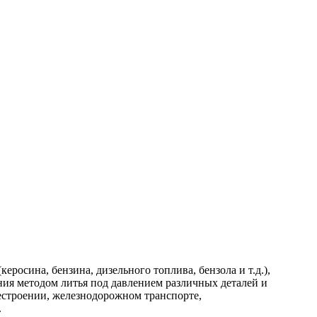
осина, бензина, дизельного топлива, бензола и т.д.),
ния методом литья под давлением различных деталей и
естроении, железнодорожном транспорте,
.