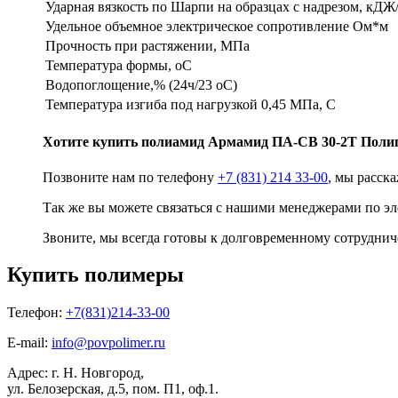
Ударная вязкость по Шарпи на образцах с надрезом, кДЖ
Удельное объемное электрическое сопротивление Ом*м
Прочность при растяжении, МПа
Температура формы, оС
Водопоглощение,% (24ч/23 оС)
Температура изгиба под нагрузкой 0,45 МПа, С
Хотите
купить полиамид
Армамид ПА-СВ 30-2Т Поли
Позвоните нам по телефону
+7 (831) 214 33-00
, мы расск
Так же вы можете связаться с нашими менеджерами по э
Звоните, мы всегда готовы к долговременному сотруднич
Купить полимеры
Телефон:
+7(831)214-33-00
E-mail:
info@povpolimer.ru
Адрес: г. Н. Новгород,
ул. Белозерская, д.5, пом. П1, оф.1.