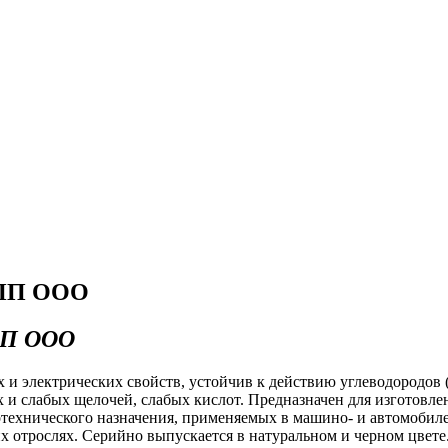
НПП ООО
ПП ООО
электрических свойств, устойчив к действию углеводородов (кер
и слабых щелочей, слабых кислот. Предназначен для изготовле
технического назначения, применяемых в машино- и автомобил
х отрослях. Серийно выпускается в натуральном и черном цвете