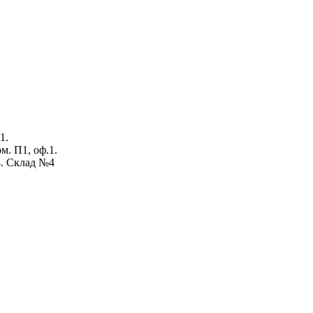
1.
ом. П1, оф.1.
4. Склад №4