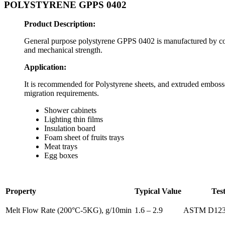
POLYSTYRENE GPPS 0402
Product Description:
General purpose polystyrene GPPS 0402 is manufactured by cont
and mechanical strength.
Application:
It is recommended for Polystyrene sheets, and extruded embossed 
migration requirements.
Shower cabinets
Lighting thin films
Insulation board
Foam sheet of fruits trays
Meat trays
Egg boxes
Property
Typical Value
Tes
Melt Flow Rate (200°C-5KG), g/10min
1.6 – 2.9
ASTM D12