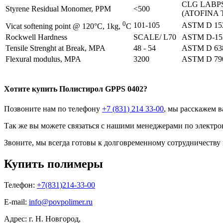
CLG LABP
Styrene Residual Monomer, PPM
<500
(ATOFINA
0
101-105
ASTM D 15
Vicat softening point @ 120°C, 1kg,
C
Rockwell Hardness
SCALE/ L70
ASTM D-15
Tensile Strenght at Break, MPA
48 - 54
ASTM D 63
Flexural modulus, MPA
3200
ASTM D 79
Хотите
купить
Полистирол GPPS 0402?
Позвоните нам по телефону
+7 (831) 214 33-00
, мы расскажем в
Так же вы можете связаться с нашими менеджерами по электро
Звоните, мы всегда готовы к долговременному сотрудничеству
Купить полимеры
Телефон:
+7(831)214-33-00
E-mail:
info@povpolimer.ru
Адрес: г. Н. Новгород,