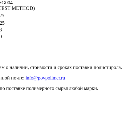
SG004
 TEST METHOD)
25
25
8
0
ам о наличии, стоимости и сроках поставки полистирола.
нной почте:
info@povpolimer.ru
 по поставке полимерного сырья любой марки.