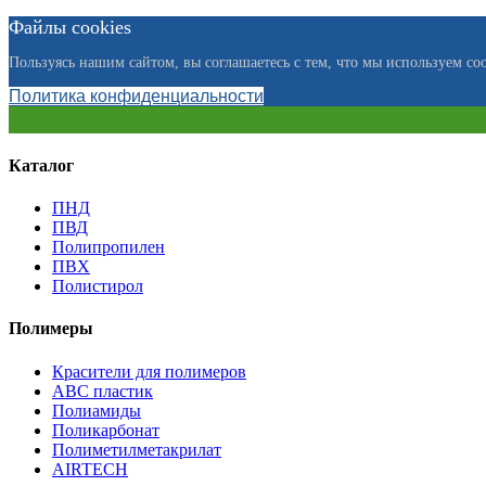
Файлы cookies
Пользуясь нашим сайтом, вы соглашаетесь с тем, что мы используем coo
Политика конфиденциальности
Каталог
ПНД
ПВД
Полипропилен
ПВХ
Полистирол
Полимеры
Красители для полимеров
АВС пластик
Полиамиды
Поликарбонат
Полиметилметакрилат
AIRTECH