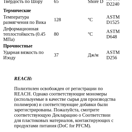
Твёрдость по Шору
65
Shore D
D2240
Термические
Температура
ASTM
128
°C
размягчения по Вика
D1525
Деформационная
ASTM
теплостойкость (0.45
80
°C
D648
МПа)
Прочностные
Ударная вязкость по
ASTM
37
Дж/м
Изоду
D256
REACH:
Полиэтилен освобожден от регистрации по
REACH. Однако соответствующие мономеры
(используемые в качестве сырья для производства
полимеров) и соответствующие добавки были
зарегистрированы. Пожалуйста, смотрите
соответствующую Декларацию о Соответствии
для пластиковых материалов, контактирующих с
продуктами питания (DoC for PFCM).