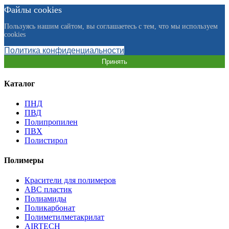
Файлы cookies
Пользуясь нашим сайтом, вы соглашаетесь с тем, что мы используем
cookies
Политика конфиденциальности
Принять
Каталог
ПНД
ПВД
Полипропилен
ПВХ
Полистирол
Полимеры
Красители для полимеров
АВС пластик
Полиамиды
Поликарбонат
Полиметилметакрилат
AIRTECH