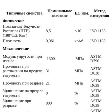
Номинальное
Метод
Типичные свойства
Ед. изм.
значение
измерения
Физические
Показатель Текучести
Расплава (ПТР)
8,5
г/10
ISO 1133
(190°C/2.16кг)
Плотность
0,961
кг/м³
ISO 1183
Механические
Модуль упругости при
ASTM
1300
МПа
изгибе
D790
Прочность при
ASTM
растяжении на пределе
31
МПа
D638
текучести
ASTM
Прочность при разрыве
21
МПа
D638
Удлиннение на пределе
ASTM
8
%
текучести
D638
Удлиннение при
ASTM
800
%
разрыве
D638
ASTM