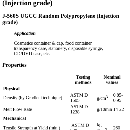
(Injection grade)
J-560S UGCC Random Polypropylene (Injection
grade)
Application
Cosmetics container & cap, food container,
transparency case, stationery, disposable syringe,
CD/DVD case, etc.
Properties
Testing
Nominal
methods
values
Physical
ASTM D
0.85-
3
Density (by Gradient technique)
g/cm
1505
0.95
ASTM D
Melt Flow Rate
g/10min
14-22
1238
Mechanical
kg
ASTM D
Tensile Strength at Yield (min.)
260
2