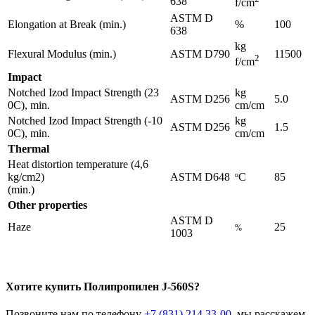
638
f/cm
ASTM D
Elongation at Break (min.)
%
100
638
kg
Flexural Modulus (min.)
ASTM D790
11500
2
f/cm
Impact
Notched Izod Impact Strength (23
kg
ASTM D256
5.0
0C), min.
cm/cm
Notched Izod Impact Strength (-10
kg
ASTM D256
1.5
0C), min.
cm/cm
Thermal
Heat distortion temperature (4,6
kg/cm2)
ASTM D648
C
85
o
(min.)
Other properties
ASTM D
Haze
25
%
1003
Хотите
купить Полипропилен
J-560S?
Позвоните нам по телефону
+7 (831) 214 33-00
, мы расскажем