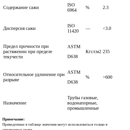
ISO
Содержание сажи
%
2.3
6964
ISO
Дисперсия сажи
—
<3.0
11420
Предел прочности при
ASTM
растяжении при пределе
Кгc/см2
235
D638
текучести
ASTM
Относительное удлинение при
%
>600
разрыве
D638
Трубы газовые,
Назначение
водонапорные,
промышленные
Примечание:
Приведенные в таблице значения могут использоваться только в
справочных целях.