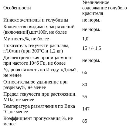
Увеличенное
Особенности
содержание голубого
красителя
Индекс желтизны и голубизны
не норм.
Количество видимых загрязнений
не норм.
(включений),шт/100г, не более
Мутность,%, не более
1,0
Показатель текучести расплава,
15 +/- 1,5
г/10мин (при 300°С и 1,2 кг)
Диэлектрическая проницаемость
не норм.
при частоте 10^6 Гц, не более
Ударная вязкость по Изоду, кДж/м2,
66
не менее
Относительное удлинение при
80
разрыве,%, не менее
Предел текучести при растяжении,
55
МПа, не менее
Температура размягчения по Вика
147
°С,не менее
Коэффициент пропускания,%, не
85
менее