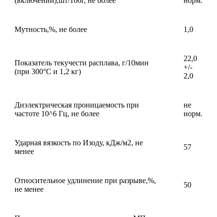
(включений),шт/100г, не более
норм.
Мутность,%, не более
1,0
22,0
Показатель текучести расплава, г/10мин
+/-
(при 300°С и 1,2 кг)
2,0
Диэлектрическая проницаемость при
не
частоте 10^6 Гц, не более
норм.
Ударная вязкость по Изоду, кДж/м2, не
57
менее
Относительное удлинение при разрыве,%,
50
не менее