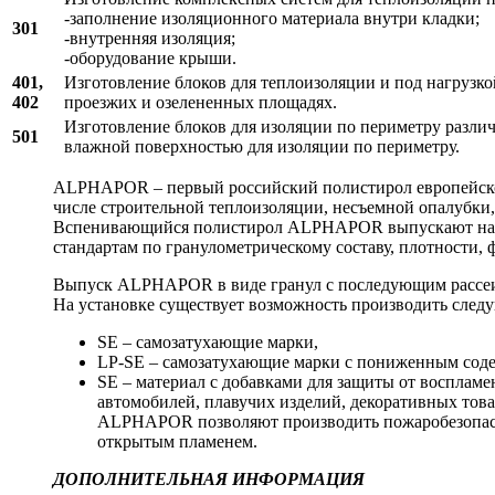
-заполнение изоляционного материала внутри кладки;
301
-внутренняя изоляция;
-оборудование крыши.
401,
Изготовление блоков для теплоизоляции и под нагрузк
402
проезжих и озелененных площадях.
Изготовление блоков для изоляции по периметру разли
501
влажной поверхностью для изоляции по периметру.
ALPHAPOR – первый российский полистирол европейског
числе строительной теплоизоляции, несъемной опалубки,
Вспенивающийся полистирол ALPHAPOR выпускают на д
стандартам по гранулометрическому составу, плотности,
Выпуск ALPHAPOR в виде гранул с последующим рассеи
На установке существует возможность производить сл
SE – самозатухающие марки,
LP-SE – самозатухающие марки с пониженным соде
SЕ – материал с добавками для защиты от восплам
автомобилей, плавучих изделий, декоративных то
ALPHAPOR позволяют производить пожаробезопасный
открытым пламенем.
ДОПОЛНИТЕЛЬНАЯ ИНФОРМАЦИЯ