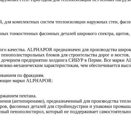
ой, для комплектных систем теплоизоляции наружных стен, фас
чных тонкостенных фасонных деталей широкого спектра, щитов, 
о качества. ALPHAPOR предназначен для производства широког
 пенополистирольных блоков для строительства дорог и мостов
очернем предприятии холдинга СИБУР в Перми. Все марки A
 физико-механическим характеристикам, чем обеспечивается вы
ванием по фракциям.
едующие марки ALPHAPOR:
ржанием пентана.
енения (антипиренами), предназначенный для производства тепл
варов, фасонных деталей для стройиндустрии и упаковки промы
 пенополистирол, который не поддерживает самостоятельного г