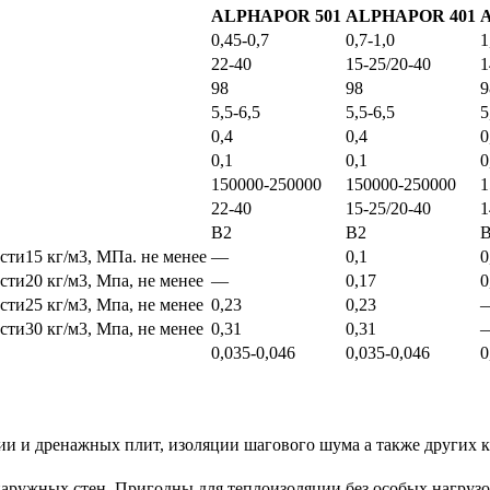
ALPHAPOR 501
ALPHAPOR 401
0,45-0,7
0,7-1,0
1
22-40
15-25/20-40
1
98
98
9
5,5-6,5
5,5-6,5
5
0,4
0,4
0
0,1
0,1
0
150000-250000
150000-250000
1
22-40
15-25/20-40
1
B2
B2
сти15 кг/м3, МПа. не менее
—
0,1
0
ти20 кг/м3, Мпа, не менее
—
0,17
0
ти25 кг/м3, Мпа, не менее
0,23
0,23
ти30 кг/м3, Мпа, не менее
0,31
0,31
0,035-0,046
0,035-0,046
0
ции и дренажных плит, изоляции шагового шума а также других 
аружных стен. Пригодны для теплоизоляции без особых нагрузо