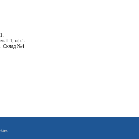
1.
ом. П1, оф.1.
4. Склад №4
kies