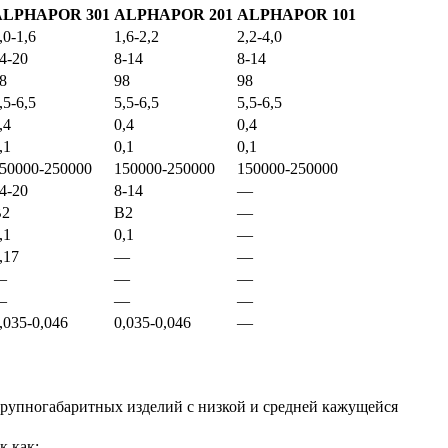
ALPHAPOR 301
ALPHAPOR 201
ALPHAPOR 101
,0-1,6
1,6-2,2
2,2-4,0
4-20
8-14
8-14
8
98
98
,5-6,5
5,5-6,5
5,5-6,5
,4
0,4
0,4
,1
0,1
0,1
50000-250000
150000-250000
150000-250000
4-20
8-14
—
B2
B2
—
,1
0,1
—
,17
—
—
—
—
—
—
—
—
,035-0,046
0,035-0,046
—
крупногабаритных изделий с низкой и средней кажущейся
к как: