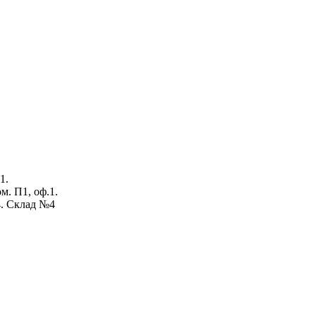
1.
ом. П1, оф.1.
4. Склад №4