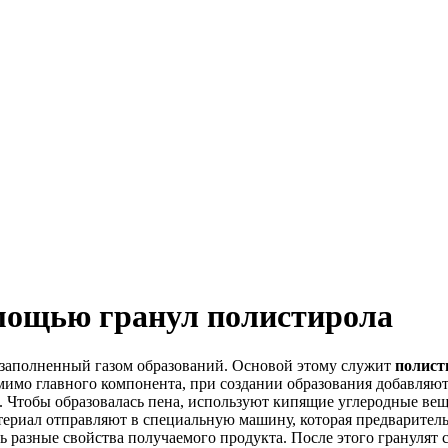
омощью гранул полистирола
з заполненный газом образований. Основой этому служит
полист
омимо главного компонента, при создании образования добавляют
Чтобы образовалась пена, используют кипящие углеродные вещес
ериал отправляют в специальную машину, которая предваритель
 разные свойства получаемого продукта. После этого гранулят с