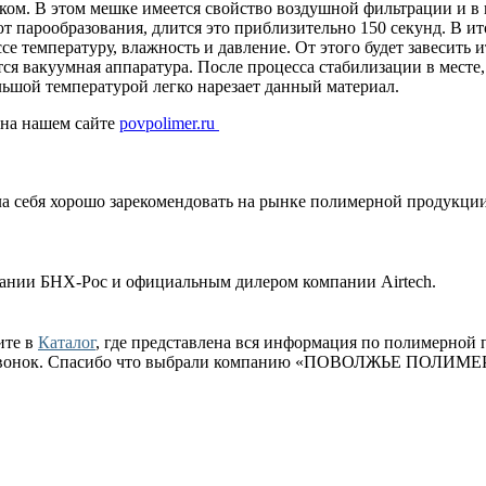
ом. В этом мешке имеется свойство воздушной фильтрации и в н
уют парообразования, длится это приблизительно 150 секунд. В 
се температуру, влажность и давление. От этого будет завесить
ся вакуумная аппаратура. После процесса стабилизации в месте,
льшой температурой легко нарезает данный материал.
на нашем сайте
povpolimer.ru
ла себя хорошо зарекомендовать на рынке полимерной продукци
ии БНХ-Рос и официальным дилером компании Airtech.
ите в
Каталог
, где представлена вся информация по полимерной 
ый звонок. Спасибо что выбрали компанию «ПОВОЛЖЬЕ ПОЛИМЕ