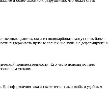
тяжелее и более склонно к разрушению, что может стать
щественных зданиях, окна из поликарбоната могут стать более
бности выдерживать прямые солнечные лучи, не деформируясь и
етической привлекательности. Его часто используют для
езопасным стеклом.
и. Для оформления заказа свяжитесь с нами любым удобным