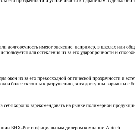
з-за его прозрачности и устойчивости к царапинам. Однако оно 
ь или долговечность имеют значение, например, в школах или об
используется для остекления из-за его ударопрочности и спосо
для окон из-за его превосходной оптической прозрачности и эст
окна более склонны к разрушению, хотя доступны варианты с б
ла себя хорошо зарекомендовать на рынке полимерной продукци
ии БНХ-Рос и официальным дилером компании Airtech.