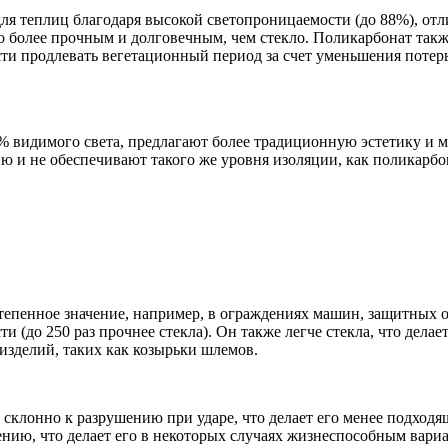
для теплиц благодаря высокой светопроницаемости (до 88%), о
го более прочным и долговечным, чем стекло. Поликарбонат так
ти продлевать вегетационный период за счет уменьшения потерь
0% видимого света, предлагают более традиционную эстетику и
ю и не обеспечивают такого же уровня изоляции, как поликарбо
востепенное значение, например, в ограждениях машин, защитных 
 (до 250 раз прочнее стекла). Он также легче стекла, что дела
изделий, таких как козырьки шлемов.
е склонно к разрушению при ударе, что делает его менее подхо
ению, что делает его в некоторых случаях жизнеспособным вари