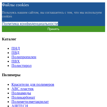
Файлы cookies
Пользуясь нашим сайтом, вы соглашаетесь с тем, что мы используем
cookies
Политика конфиденциальности
Принять
Каталог
ПНД
ПВД
Полипропилен
ПВХ
Полистирол
Полимеры
Красители для полимеров
АВС пластик
Полиамиды
Поликарбонат
Полиметилметакрилат
AIRTECH