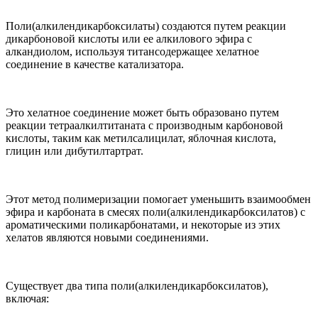
Поли(алкилендикарбоксилаты) создаются путем реакции
дикарбоновой кислоты или ее алкилового эфира с
алкандиолом, используя титансодержащее хелатное
соединение в качестве катализатора.
Это хелатное соединение может быть образовано путем
реакции тетраалкилтитаната с производным карбоновой
кислоты, таким как метилсалицилат, яблочная кислота,
глицин или дибутилтартрат.
Этот метод полимеризации помогает уменьшить взаимообмен
эфира и карбоната в смесях поли(алкилендикарбоксилатов) с
ароматическими поликарбонатами, и некоторые из этих
хелатов являются новыми соединениями.
Существует два типа поли(алкилендикарбоксилатов),
включая: