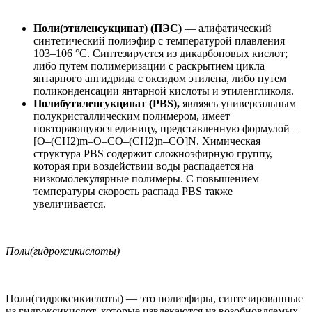
Поли(этиленсукцинат) (ПЭС)
— алифатический
синтетический полиэфир с температурой плавления
103–106 °C. Синтезируется из дикарбоновых кислот;
либо путем полимеризации с раскрытием цикла
янтарного ангидрида с оксидом этилена, либо путем
поликонденсации янтарной кислоты и этиленгликоля.
Полибутиленсукцинат (PBS),
являясь универсальным
полукристаллическим полимером, имеет
повторяющуюся единицу, представленную формулой –
[O–(CH2)m–O–CO–(CH2)n–CO]N. Химическая
структура PBS содержит сложноэфирную группу,
которая при воздействии воды распадается на
низкомолекулярные полимеры. С повышением
температуры скорость распада PBS также
увеличивается.
Поли(гидроксикислоты)
Поли(гидроксикислоты) — это полиэфиры, синтезированные
из гидроксикислот, которые извлекаются из возобновляемых