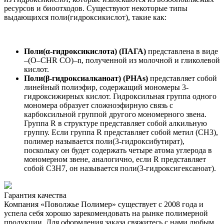
ресурсов и биоотходов. Существуют некоторые типы
выдающихся поли(гидроксикислот), такие как:
Поли(α-гидроксикислота) (ПАГА)
представлена ​​в виде
–(O–CHR CO)–n, полученной из молочной и гликолевой
кислот.
Поли(β-гидроксиалканоат) (PHAs)
представляет собой
линейный полиэфир, содержащий мономеры 3-
гидроксижирных кислот. Гидроксильная группа одного
мономера образует сложноэфирную связь с
карбоксильной группой другого мономерного звена.
Группа R в структуре представляет собой алкильную
группу. Если группа R представляет собой метил (CH3),
полимер называется поли(3-гидроксибутират),
поскольку он будет содержать четыре атома углерода в
мономерном звене, аналогично, если R представляет
собой C3H7, он называется поли(3-гидроксигексаноат).
Гарантия качества
Компания «Поволжье Полимер» существует с 2008 года и
успела себя хорошо зарекомендовать на рынке полимерной
продукции. Для оформления заказа свяжитесь с нами любым