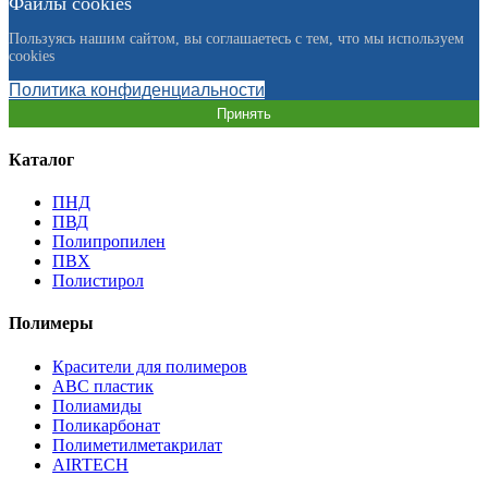
Файлы cookies
Пользуясь нашим сайтом, вы соглашаетесь с тем, что мы используем
cookies
Политика конфиденциальности
Принять
Каталог
ПНД
ПВД
Полипропилен
ПВХ
Полистирол
Полимеры
Красители для полимеров
АВС пластик
Полиамиды
Поликарбонат
Полиметилметакрилат
AIRTECH