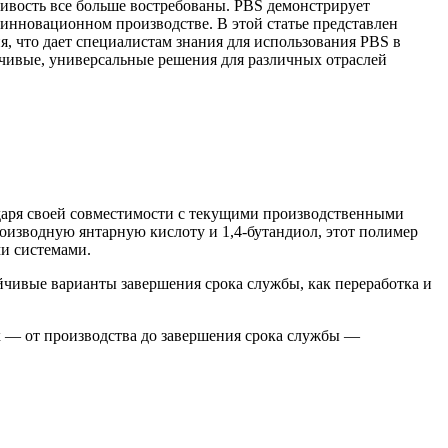
чивость все больше востребованы. PBS демонстрирует
инновационном производстве. В этой статье представлен
, что дает специалистам знания для использования PBS в
чивые, универсальные решения для различных отраслей
одаря своей совместимости с текущими производственными
изводную янтарную кислоту и 1,4-бутандиол, этот полимер
и системами.
йчивые варианты завершения срока службы, как переработка и
х — от производства до завершения срока службы —