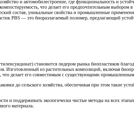
 хозяйство и автомобилестроение, где функциональность и устой
компостируемость, что делает его предпочтительным выбором в 
еский состав, уникальные свойства и промышленные применения
астик PBS — это биоразлагаемый полимер, предлагающий устой
бутиленсукцинат) становится лидером рынка биопластиков благ
я. Изготовленный из растительных композиций, включая биопро
в, что делает его совместимым с существующими промышленным
овки до сельского хозяйства, обеспечивая при этом такие усто
сти и поддерживать экологически чистые методы на всех этапа
ивого материала.