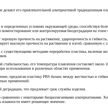
е делают его привлекательной альтернативой традиционным пла
ь в определенных условиях окружающей среды, способствуя бол
о компостирование или контролируемая биодеградация на этапе 
т хорошую прочность на растяжение, ударопрочность и гибкость,
рует высокую прочность на растяжение и изгиб, сравнимую с 
 с существующими методами переработки пластика, включая экс
ков.
ой стабильностью, его температура плавления составляет около 
при использовании в различных областях применения.
ение, предлагая пластику PBS баланс между жесткостью и гибко
етных применений.
й деградации, что продлевает срок службы изделия.
о сравнению с некоторыми биоразлагаемыми альтернативами. Хот
ь влажности имеет решающее значение.