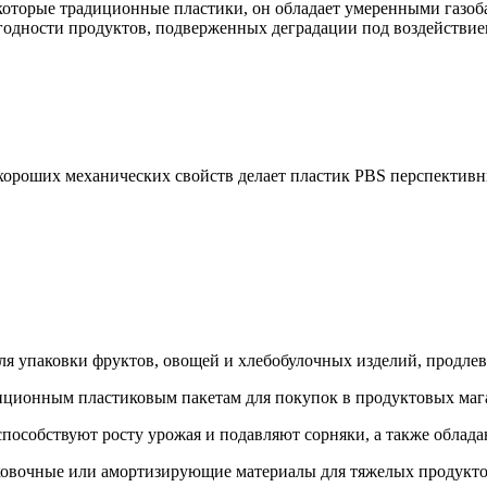
некоторые традиционные пластики, он обладает умеренными газ
годности продуктов, подверженных деградации под воздействием
 хороших механических свойств делает пластик PBS перспектив
для упаковки фруктов, овощей и хлебобулочных изделий, продл
диционным пластиковым пакетам для покупок в продуктовых маг
способствуют росту урожая и подавляют сорняки, а также облад
аковочные или амортизирующие материалы для тяжелых продукто