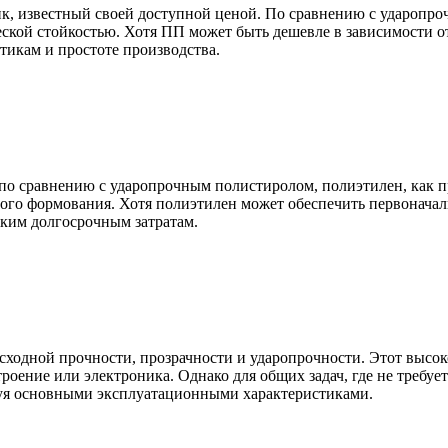
, известный своей доступной ценой. По сравнению с ударопро
еской стойкостью. Хотя ПП может быть дешевле в зависимости 
икам и простоте производства.
по сравнению с ударопрочным полистиролом, полиэтилен, как пр
ного формования. Хотя полиэтилен может обеспечить первонач
оким долгосрочным затратам.
сходной прочности, прозрачности и ударопрочности. Этот высо
оение или электроника. Однако для общих задач, где не требуе
твуя основными эксплуатационными характеристиками.