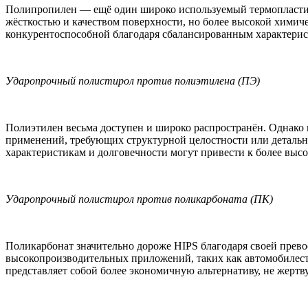
Полипропилен — ещё один широко используемый термопластик
жёсткостью и качеством поверхности, но более высокой химич
конкурентоспособной благодаря сбалансированным характерист
Ударопрочный полистирол против полиэтилена (ПЭ)
Полиэтилен весьма доступен и широко распространён. Однако 
применений, требующих структурной целостности или деталь
характеристикам и долговечности могут привести к более выс
Ударопрочный полистирол против поликарбоната (ПК)
Поликарбонат значительно дороже HIPS благодаря своей прево
высокопроизводительных приложений, таких как автомобилестр
представляет собой более экономичную альтернативу, не жер