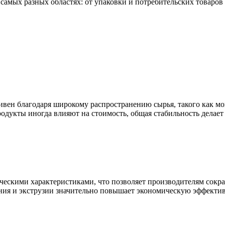
 самых разных областях: от упаковки и потребительских товаро
вен благодаря широкому распространению сырья, такого как мон
продукты иногда влияют на стоимость, общая стабильность дела
скими характеристиками, что позволяет производителям сократ
ия и экструзии значительно повышает экономическую эффектив