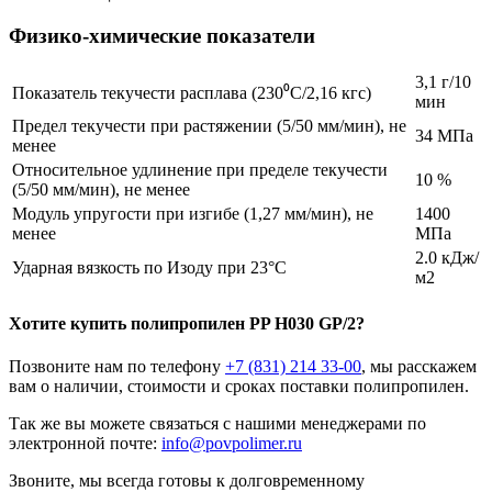
Физико-химические показатели
3,1 г/10
Показатель текучести расплава (230⁰С/2,16 кгс)
мин
Предел текучести при растяжении (5/50 мм/мин), не
34 МПа
менее
Относительное удлинение при пределе текучести
10 %
(5/50 мм/мин), не менее
Модуль упругости при изгибе (1,27 мм/мин), не
1400
менее
МПа
2.0 кДж/
Ударная вязкость по Изоду при 23°C
м2
Хотите
купить полипропилен
PP H030 GP/2?
Позвоните нам по телефону
+7 (831) 214 33-00
, мы расскажем
вам о наличии, стоимости и сроках поставки полипропилен.
Так же вы можете связаться с нашими менеджерами по
электронной почте:
info@povpolimer.ru
Звоните, мы всегда готовы к долговременному