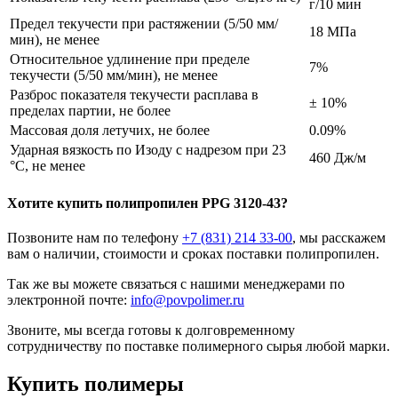
г/10 мин
Предел текучести при растяжении (5/50 мм/
18 МПа
мин), не менее
Относительное удлинение при пределе
7%
текучести (5/50 мм/мин), не менее
Разброс показателя текучести расплава в
± 10%
пределах партии, не более
Массовая доля летучих, не более
0.09%
Ударная вязкость по Изоду с надрезом при 23
460 Дж/м
°С, не менее
Хотите
купить полипропилен
PPG 3120-43?
Позвоните нам по телефону
+7 (831) 214 33-00
, мы расскажем
вам о наличии, стоимости и сроках поставки полипропилен.
Так же вы можете связаться с нашими менеджерами по
электронной почте:
info@povpolimer.ru
Звоните, мы всегда готовы к долговременному
сотрудничеству по поставке полимерного сырья любой марки.
Купить полимеры