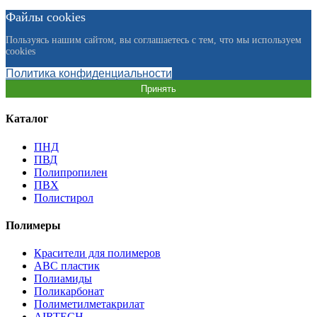
Файлы cookies
Пользуясь нашим сайтом, вы соглашаетесь с тем, что мы используем
cookies
Политика конфиденциальности
Принять
Каталог
ПНД
ПВД
Полипропилен
ПВХ
Полистирол
Полимеры
Красители для полимеров
АВС пластик
Полиамиды
Поликарбонат
Полиметилметакрилат
AIRTECH