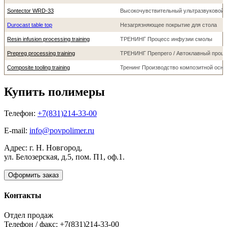
Sontector WRD-33
Высокочувствительный ультразвуковой д
Durocast table top
Незагрязняющее покрытие для стола
Resin infusion processing training
ТРЕНИНГ Процесс инфузии смолы
Prepreg processing training
ТРЕНИНГ Препрего / Автоклавный проц
Composite tooling training
Тренинг Производство композитной осна
Купить полимеры
Телефон:
+7(831)214-33-00
E-mail:
info@povpolimer.ru
Адрес: г. Н. Новгород,
ул. Белозерская, д.5, пом. П1, оф.1.
Оформить заказ
Контакты
Отдел продаж
Телефон / факс: +7(831)214-33-00