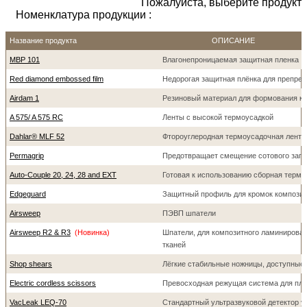
Пожалуйста, выберите продукт
Номенклатура продукции :
Название продукта
ОПИСАНИЕ
MBP 101
Влагонепроницаемая защитная пленка
Red diamond embossed film
Недорогая защитная плёнка для препрег
Airdam 1
Резиновый материал для формования кр
A 575/ A 575 RC
Ленты с высокой термоусадкой
Dahlar® MLF 52
Фтороуглеродная термоусадочная лента
Permagrip
Предотвращает смещение сотового запо
Auto-Couple 20, 24, 28 and EXT
Готовая к использованию сборная термо
Edgeguard
Защитный профиль для кромок композит
Airsweep
ПЭВП шпатели
Airsweep R2 & R3
(Новинка)
Шпатели, для композитного ламинирован
тканей
Shop shears
Лёгкие стабильные ножницы, доступные 
Electric cordless scissors
Превосходная режущая система для плё
VacLeak LEQ-70
Стандартный ультразвуковой детектор у