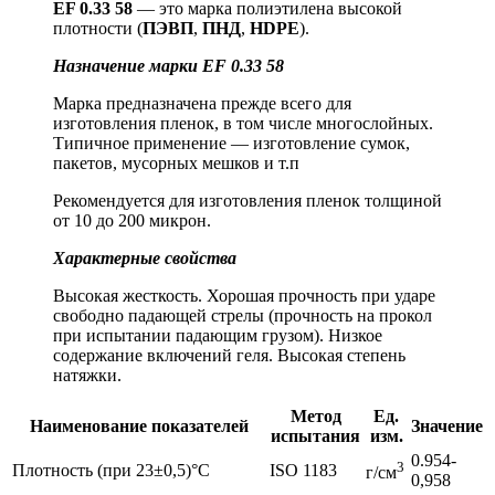
EF 0.33 58
— это марка полиэтилена высокой
плотности (
ПЭВП
,
ПНД
,
HDPE
).
Назначение марки
EF 0.33 58
Марка предназначена прежде всего для
изготовления пленок, в том числе многослойных.
Типичное применение — изготовление сумок,
пакетов, мусорных мешков и т.п
Рекомендуется для изготовления пленок толщиной
от 10 до 200 микрон.
Характерные свойства
Высокая жесткость. Хорошая прочность при ударе
свободно падающей стрелы (прочность на прокол
при испытании падающим грузом). Низкое
содержание включений геля. Высокая степень
натяжки.
Метод
Ед.
Наименование показателей
Значение
испытания
изм.
0.954-
3
Плотность (при 23±0,5)°C
ISO 1183
г/см
0,958