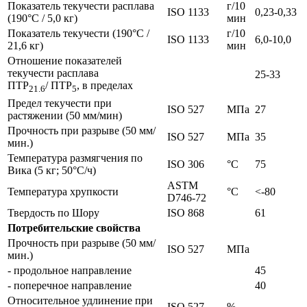
Показатель текучести расплава
г/10
ISO 1133
0,23-0,33
(190°C / 5,0 кг)
мин
Показатель текучести (190°C /
г/10
ISO 1133
6,0-10,0
21,6 кг)
мин
Отношение показателей
текучести расплава
25-33
ПТР
/ ПТР
, в пределах
21.6
5
Предел текучести при
ISO 527
МПа
27
растяжении (50 мм/мин)
Прочность при разрыве (50 мм/
ISO 527
МПа
35
мин.)
Температура размягчения по
ISO 306
°C
75
Вика (5 кг; 50°C/ч)
ASTM
Температура хрупкости
°C
<-80
D746-72
Твердость по Шору
ISO 868
61
Потребительские свойства
Прочность при разрыве (50 мм/
ISO 527
МПа
мин.)
- продольное направление
45
- поперечное направление
40
Относительное удлинение при
ISO 527
%