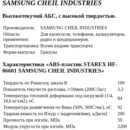
SAMSUNG CHEIL INDUSTRIES
Высокотекучий АБС, с высокой твердостью.
Производитель:
SAMSUNG CHEIL INDUSTRIES
Область
Для пылесосов, телефонов, калькуляторов,
применения:
радио и кондиционеров.
Транспортировка:
Всеми видами транспорта
Форма выпуска:
Гранулы
Характеристики «ABS-пластик STAREX HF-
06601 SAMSUNG CHEIL INDUSTRIES»
Твердость по Роквеллу, шкала R
109
Показатель текучести расплава, г/10мин (200С/5кг)
3,3
Температура тепловой деформации под нагрузкой (1/4,
84
18,6 кг/см2), оС
Температура размягчения по Вика (50N, 500С/час), оС
92
Ударная вязкость по Изоду с надрезом(4мм), кДж/м2
200
Прочность при изгибе, МПа
59
Модуль упругости при изгибе, МПа
2200