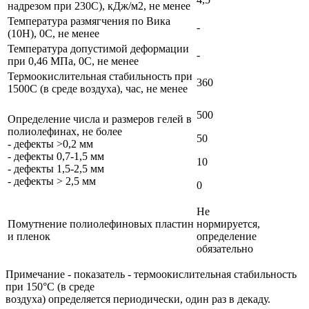
надрезом при 230С), кДж/м2, не менее
Температура размягчения по Вика
-
(10Н), 0С, не менее
Температура допустимой деформации
-
при 0,46 МПа, 0С, не менее
Термоокислительная стабильность при
360
1500С (в среде воздуха), час, не менее
500
Определение числа и размеров гелей в
полиолефинах, не более
50
- дефекты >0,2 мм
- дефекты 0,7-1,5 мм
10
- дефекты 1,5-2,5 мм
- дефекты > 2,5 мм
0
Не
Помутнение полиолефиновых пластин
нормируется,
и пленок
определение
обязательно
Примечание - показатель - термоокислительная стабильность
при 150°С (в среде
воздуха) определяется периодически, один раз в декаду.