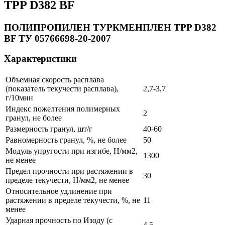
TPP D382 BF
ПОЛИПРОПИЛЕН ТУРКМЕНПЛЕН TPP D382
BF ТУ 05766698-20-2007
Характеристики
Объемная скорость расплава
(показатель текучести расплава),
2,7-3,7
г/10мин
Индекс пожелтения полимерных
2
гранул, не более
Размерность гранул, шт/г
40-60
Равномерность гранул, %, не более
50
Модуль упругости при изгибе, Н/мм2,
1300
не менее
Предел прочности при растяжении в
30
пределе текучести, Н/мм2, не менее
Относительное удлинение при
растяжении в пределе текучести, %, не
11
менее
Ударная прочность по Изоду (с
4,5