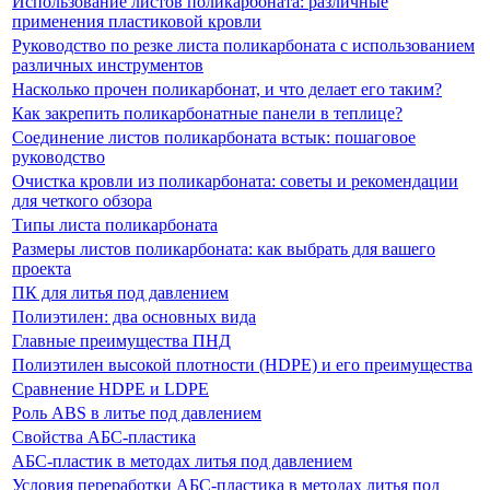
Использование листов поликарбоната: различные
применения пластиковой кровли
Руководство по резке листа поликарбоната с использованием
различных инструментов
Насколько прочен поликарбонат, и что делает его таким?
Как закрепить поликарбонатные панели в теплице?
Соединение листов поликарбоната встык: пошаговое
руководство
Очистка кровли из поликарбоната: советы и рекомендации
для четкого обзора
Типы листа поликарбоната
Размеры листов поликарбоната: как выбрать для вашего
проекта
ПК для литья под давлением
Полиэтилен: два основных вида
Главные преимущества ПНД
Полиэтилен высокой плотности (HDPE) и его преимущества
Сравнение HDPE и LDPE
Роль ABS в литье под давлением
Свойства АБС-пластика
АБС-пластик в методах литья под давлением
Условия переработки АБС-пластика в методах литья под