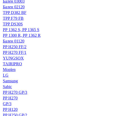
Бален 03003
Бален 02120
TPP D382 BF
TPP F79 FB
TPP DS30S
РР 1362 S, PP 1365 S
РР 1300 R, РР 1362 R
Бален 01120
PP H250 FF/2
PP H270 FF/1
YUNGSOX
TAIRIPRO
Moplen
LG
Samsung
Sabic
PP H270 GP/3
PP H270
GP/3
PP H120
PP H250 GP/2