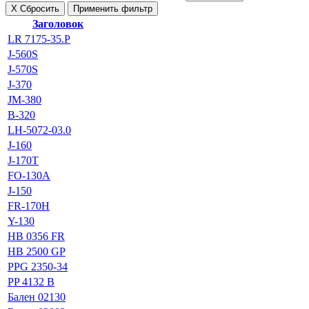
Х
Сбросить
Применить фильтр
Заголовок
LR 7175-35.P
J-560S
J-570S
J-370
JM-380
B-320
LH-5072-03.0
J-160
J-170T
FO-130A
J-150
FR-170H
Y-130
HB 0356 FR
HB 2500 GP
PPG 2350-34
PP 4132 B
Бален 02130