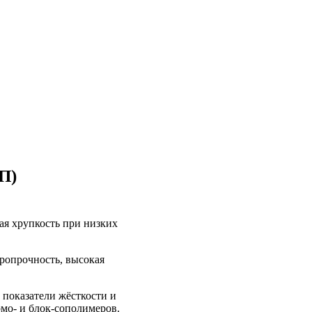
П)
ая хрупкость при низких
ропрочность, высокая
 показатели жёсткости и
омо- и блок-сополимеров.