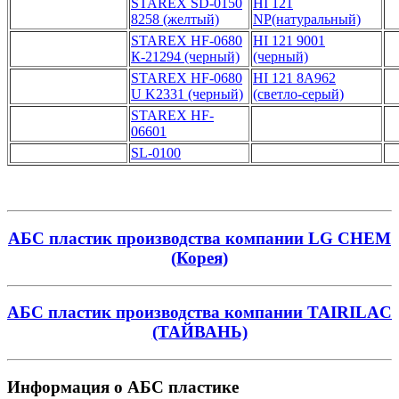
STAREX SD-0150
HI 121
8258 (желтый)
NP(натуральный)
STAREX HF-0680
HI 121 9001
К-21294 (черный)
(черный)
STAREX HF-0680
HI 121 8А962
U K2331 (черный)
(светло-серый)
STAREX HF-
06601
SL-0100
АБС пластик производства компании LG CHEM
(Корея)
АБС пластик производства компании TAIRILAC
(ТАЙВАНЬ)
Информация о АБС пластике