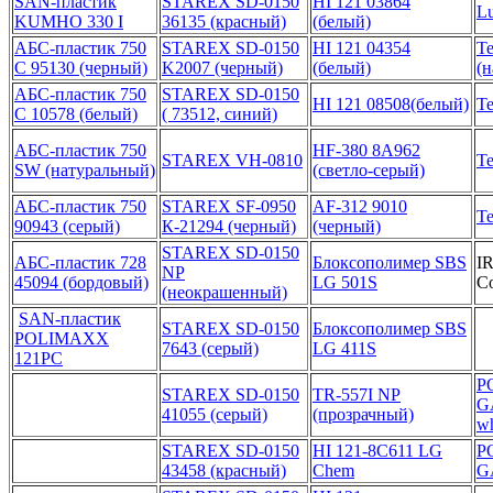
SAN-пластик
STAREX SD-0150
HI 121 03864
L
KUMHO 330 I
36135 (красный)
(белый)
АБС-пластик 750
STAREX SD-0150
HI 121 04354
Te
С 95130 (черный)
K2007 (черный)
(белый)
(
АБС-пластик 750
STAREX SD-0150
HI 121 08508(белый)
Te
С 10578 (белый)
( 73512, синий)
АБС-пластик 750
HF-380 8А962
STAREX VH-0810
Te
SW (натуральный)
(светло-серый)
АБС-пластик 750
STAREX SF-0950
AF-312 9010
Te
90943 (серый)
К-21294 (черный)
(черный)
STAREX SD-0150
АБС-пластик 728
Блоксополимер SBS
IR
NP
45094 (бордовый)
LG 501S
C
(неокрашенный)
SAN-пластик
STAREX SD-0150
Блоксополимер SBS
POLIMAXX
7643 (серый)
LG 411S
121PC
P
STAREX SD-0150
TR-557I NP
G
41055 (серый)
(прозрачный)
wh
STAREX SD-0150
HI 121-8C611 LG
P
43458 (красный)
Chem
GA