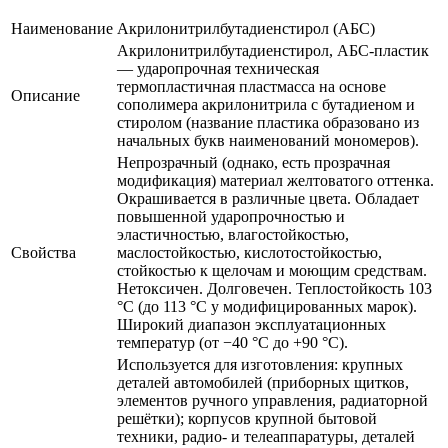
Наименование
Акрилонитрилбутадиенстирол (АБС)
Акрилонитрилбутадиенстирол, АБС-пластик
— ударопрочная техническая
термопластичная пластмасса на основе
Описание
сополимера акрилонитрила с бутадиеном и
стиролом (название пластика образовано из
начальных букв наименований мономеров).
Непрозрачный (однако, есть прозрачная
модификация) материал желтоватого оттенка.
Окрашивается в различные цвета. Обладает
повышенной ударопрочностью и
эластичностью, влагостойкостью,
Свойства
маслостойкостью, кислотостойкостью,
стойкостью к щелочам и моющим средствам.
Нетоксичен. Долговечен. Теплостойкость 103
°C (до 113 °C у модифицированных марок).
Широкий диапазон эксплуатационных
температур (от −40 °C до +90 °C).
Используется для изготовления: крупных
деталей автомобилей (приборных щитков,
элементов ручного управления, радиаторной
решётки); корпусов крупной бытовой
техники, радио- и телеаппаратуры, деталей