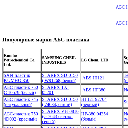
АБС 
АБС 
Популярные марки АБС пластика
Kumho
SAMSUNG CHEIL
St
Petrochemical Co.,
LG Chem, LTD
INDUSTRIES
G
Ltd.
SAN-пластик
STAREX SD-0150
Te
ABS HI121
KUMHO 350
( W91268, белый)
(
АБС-пластик 750
STAREX TX-
ABS HF380
N
С 10579 (белый)
0520T
АБС-пластик 745
STAREX SD-0150
HI 121 92764
St
(натуральный)
( 74684, синий)
(черный)
STAREX VH-0810
АБС-пластик 750
HF-380 04354
N
(G 7643 светло-
4D002 (красный)
(белый)
(
серый)