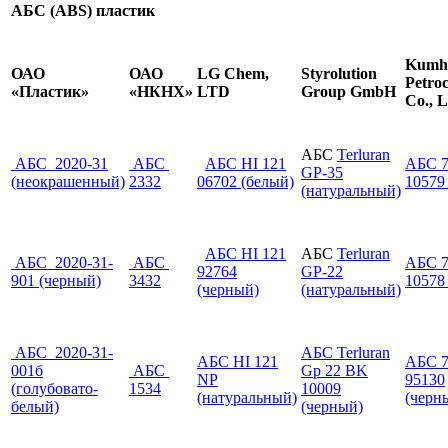
АБС (
ABS)
пластик
Kumh
ОАО
ОАО
LG Chem,
Styrolution
Petro
«Пластик»
«НКНХ»
LTD
Group GmbH
Co., L
АБС
Terluran
АБС 2020-31
АБС
АБС HI 121
АБС 7
GP-35
(неокрашенный)
2332
06702 (белый)
10579
(натуральный)
АБС HI 121
АБС
Terluran
АБС 2020-31-
АБС
АБС 7
92764
GP-22
901 (черный)
3432
10578
(черный)
(натуральный)
АБС 2020-31-
АБС Terluran
АБС HI 121
АБС 7
001б
АБС
Gp 22 BK
NP
95130
(голубовато-
1534
10009
(натуральный)
(черн
белый)
(черный)