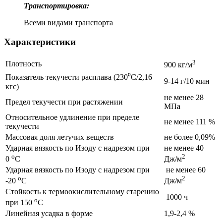
Транспортировка:
Всеми видами транспорта
Характеристики
3
Плотность
900 кг/м
Показатель текучести расплава (230⁰С/2,16
9-14 г/10 мин
кгс)
не менее 28
Предел текучести при растяжении
МПа
Относительное удлинение при пределе
не менее 111 %
текучести
Массовая доля летучих веществ
не более 0,09%
Ударная вязкость по Изоду с надрезом при
не менее 40
о
2
0
С
Дж/м
Ударная вязкость по Изоду с надрезом при
не менее 60
о
2
-20
С
Дж/м
Стойкость к термоокислительному старению
1000 ч
о
при 150
С
Линейная усадка в форме
1,9-2,4 %