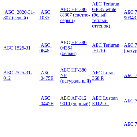
АБС Terluran
АБС HF-380
GP 35 white
АБС 2020-31-
АБС
АБС 7
8J807 (светло-
(белый
807 (серый)
1035
90943
серый)
теплый
оттенок)
АБС
HF-380
АБС
АБС Terluran
АБС 
АБС 1525-31
04354
0646
HI-10
(нату
(белый)
АБС HF-380
АБС 2525-31-
АБС
АБС Luran
NP
АБС 7
012
0475Е
368 R
(натуральный)
АБС
АБС
AF-312
АБС Lustran
АБС 7
0445Е
9010 (черный)
E112LG
АБС 7