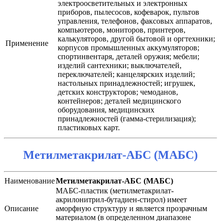
электроосветительных и электронных
приборов, пылесосов, кофеварок, пультов
управления, телефонов, факсовых аппаратов,
компьютеров, мониторов, принтеров,
калькуляторов, другой бытовой и оргтехники;
Применение
корпусов промышленных аккумуляторов;
cпортинвентаря, деталей оружия; мебели;
изделий сантехники; выключателей,
переключателей; канцелярских изделий;
настольных принадлежностей; игрушек,
детских конструкторов; чемоданов,
контейнеров; деталей медицинского
оборудования, медицинских
принадлежностей (гамма-стерилизация);
пластиковых карт.
Метилметакрилат-АБС (МАБС)
Наименование
Метилметакрилат-АБС (МАБС)
МАБС-пластик (метилметакрилат-
акрилонитрил-бутадиен-стирол) имеет
Описание
аморфную структуру и является прозрачным
материалом (в определенном диапазоне